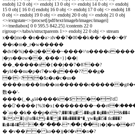
endobj 12 0 obj <> endobj 13 0 obj <> endobj 14 0 obj <> endobj
15 0 obj [ 16 0 r] endobj 16 0 obj <> endobj 17 0 obj <> endobj 18
0 obj <> endobj 19 0 obj <> endobj 20 0 obj <> endobj 21 0 obj
<>/extgstate<>/procset[/pdf/text/imageb/imagec/imagei]
>>/mediabox[ 0 0 595.5 842.25] /contents 22 0
r/group<>/tabs/s/structparents 1>> endobj 22 0 obj <> stream
x��[mo� �n��a>:dv��7�00��k��^���>�9'
��s�m�_r�w�����
�dvf�%)��cj����~����\^n����o����
|�ys��ow��_���>}}��|
��_�����n�{��j��7�8?��?
�yld��nu�p�r7�w�g���?? ��g�
�\>?(�$z�a�c�us�
����m���fm��on������e������g#����_nc���q7<<==�z
数��'-
����(_�ېl4����k�$��l'd
��'����{%3l�x{��������~��rؚ#�\������
�`au� �k� ��р�ze7;��0�/g� -��sg� �q��rr&��4
'�c;r�}@af�4;j-�/� j� ��a���l�*�_ɣw�g�l5� tkt���?
�z�4�4�ٗ �:�"���-*:��{��{t�]�w��#7
� �v��)� ko��)j�f�v�n�?