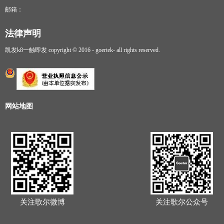
邮箱：
法律声明
凯发k8一触即发 copyright © 2016 - goertek- all rights reserved.
网站地图
关注歌尔微博
关注歌尔公众号