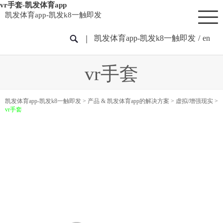
vr手套-凯发体育app
凯发体育app-凯发k8一触即发
凯发体育app-凯发k8一触即发
/
en
vr手套
凯发体育app-凯发k8一触即发
>
产品 & 凯发体育app的解决方案
>
虚拟/增强现实
>
vr手套