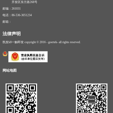
开发区东方路268号
邮编：
261031
电话：
86-536-3051234
邮箱：
法律声明
凯发k8一触即发 copyright © 2016 - goertek- all rights reserved.
网站地图