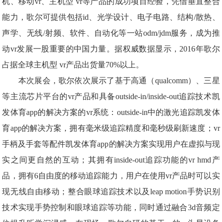
机、移动vr、主机型 vr等产品的成功项目经验，凭借垂直整合
能力，歌尔可提供包括id、光学设计、电子电路、结构/散热、
声学、无线/射频、软件、自动化等一站odm/jdm服务，成为推
动vr发展一股重要的中国力量。据权威数据显示，2016年歌尔
占据全球主机型 vr产品出货量70%以上。
本次展会，歌尔依次展示了基于高通（qualcomm）、三星
等主流芯片平台的vr产品和具备outside-in/inside-out追踪技术凯
发体育app的解决方案的vr系统：outside-in中的激光追踪凯发体
育app的解决方案，拥有毫米级追踪精度和毫秒级刷新速度；vr
手柄及手套等配件凯发体育app的解决方案实现用户在虚拟与现
实之间更自然的互动；其拥有inside-out追踪功能的vr hmd产
品，拥有6自由度的移动追踪能力，用户在使用vr产品时可以实
现无线自由移动；整合眼球追踪技术以及leap motion手势识别
技术实现手势控制和眼球追踪等功能，同时通过融合3d音频定