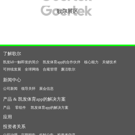
歌尔展区
了解歌尔
凯发k8一触即发的简介
凯发体育app的合作伙伴
核心能力
关键技术
可持续发展
全球网络
合规管理
廉洁歌尔
新闻中心
公司新闻
领导关怀
展会信息
产品 & 凯发体育app的解决方案
产品
零组件
凯发体育app的解决方案
应用
投资者关系