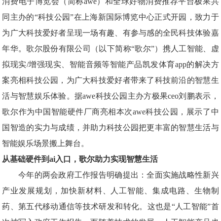
消费电子博览会（简称awe）和全球好物消费推荐平台极果共
同主办的“科技公园”在上海新国际博览中心正式开园，致力于
为广大科技爱好者呈现一场有趣、有参与感的全民科技体验嘉
年华。歌尔股份有限公司（以下简称“歌尔”）携人工智能、虚
拟现实/增强现实、智能音频等智能产品凯发体育app的解决方
案亮相科技公园，为广大科技爱好者带来了科技前沿的智慧生
活与智慧娱乐体验。据awe科技公园主办方极果ceo刘鹏表示，
歌尔作为中国智能硬件厂商亮相本次awe科技公园，展示了中
国智造的实力与成绩，并助力科技公园把更丰富的智慧生活与
智能娱乐场景搬上舞台。
从基础硬件到ai入口，歌尔助力实现智慧生活
今年的两会政府工作报告明确提出：全面实施战略性新兴
产业发展规划，加快新材料、人工智能、集成电路、生物制
药、第五代移动通信等技术研发和转化。这也是“人工智能”首