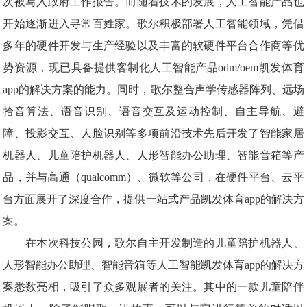
次被写入政府工作报告。而随着技术的发展，人工智能产品也
开始逐渐进入寻常百姓家。歌尔积极部署人工智能领域，凭借
多年的硬件开发与生产经验以及丰富的软硬件平台合作商等优
势资源，现已具备提供客制化人工智能产品odm/oem凯发体育
app的解决方案的能力。同时，歌尔整合
声学传感器
阵列、远场
拾音算法、语音识别、语音交互及运动控制、自主导航、避
障、投影交互、人脸识别等多项前沿技术先后开发了智能家居
机器人、儿童陪护机器人、人形智能办公助理、智能音箱等产
品，并与高通（qualcomm）、微软等公司，在硬件平台、云平
台方面展开了深度合作，提供一站式产品凯发体育app的解决方
案。
在本次科技公园，歌尔自主开发制造的儿童陪护机器人、
人形智能办公助理、智能音箱等人工智能凯发体育app的解决方
案悉数亮相，吸引了众多观展者的关注。其中的一款儿童陪伴