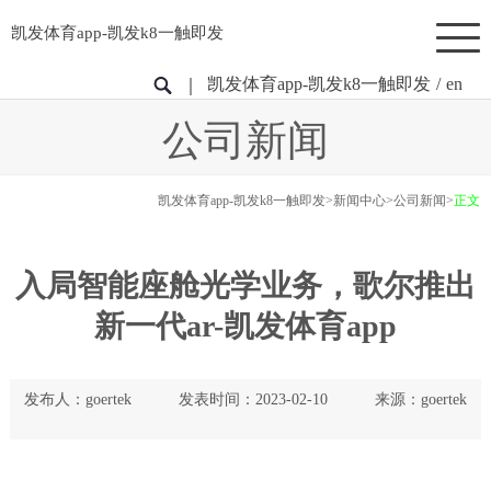
凯发体育app-凯发k8一触即发
凯发体育app-凯发k8一触即发
/
en
公司新闻
凯发体育app-凯发k8一触即发
>
新闻中心
>
公司新闻
>
正文
入局智能座舱光学业务，歌尔推出
新一代ar-凯发体育app
发布人：goertek
发表时间：2023-02-10
来源：goertek