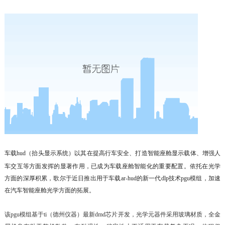
车载hud（抬头显示系统）以其在提高行车安全、打造智能座舱显示载体、增强人
车交互等方面发挥的显著作用，已成为车载座舱智能化的重要配置。依托在光学
方面的深厚积累，歌尔于近日推出用于车载ar-hud的新一代dlp技术pgu模组，加速
在汽车智能座舱光学方面的拓展。
该pgu模组基于ti（德州仪器）最新dmd芯片开发，光学元器件采用玻璃材质，全金