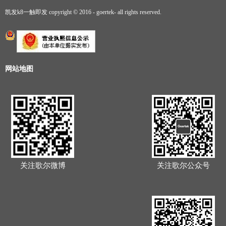
凯发k8一触即发 copyright © 2016 - goertek- all rights reserved.
网站地图
关注歌尔微博
关注歌尔公众号