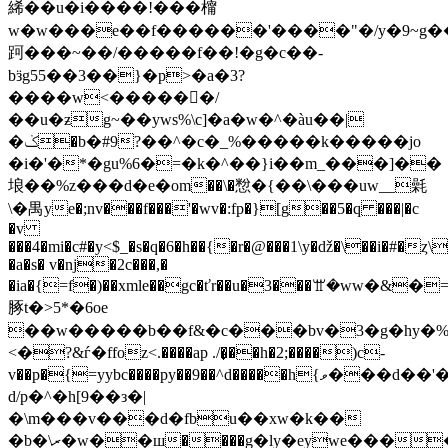
絺��u�i����!���橣
w�w���e��f������'����"�/y�9~g
跒���~��/�����f��!�g�c��-
bӟg55��3��}�p>�a�3?
����w<������/
��u�ƶg~��yws%\c]�a�w�^�àu��|
�ݢ�b�#9?��^�c�_%�����k�����jo
�i�'�*�gu%6�=�k�^��}i��m_���]��
埌��%z���d�e�о­m��\�㥹�{��\���uw__氉
\�禺ye�;nv���f���'�wv�:fp�}[g��5�q ���|�c
�v
���4�mi�c#�y<$_�s�q�6�h��{�r�@���1\y�ǆ�\��i�#�ȥ\
�a�s� v�nj�2c���,�
�ia�{=f�)��xmle��gc�ťr��u�3���ꖁ�ww�&�
䐁t�>5*�6oe
��w�����b��f&�c���bv�3�g�hy�%
<�?&ѓ�ffoz<.����ap ./�̟��h�2;����)c-
v��p�{=yybc����py��9��^d�����h{ވ���d��'�`]�ts���e��߹
d
/p�^�h[9��з�|
�\m���v���d�fbu��xw�k��
�b�\ރ�w��ш����g�ly�eywe������zc���vq�rcz�|