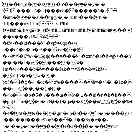
[��bo_d� �k) �5'�����y�`�
z1���n%� kj���e8������^�>
�am���a\��"g@�j�8z4nr���;ƕ�
𲚥[���uzʈ1'm=v[i?��
��h�b�,�g�7d(���13z�"��r'>d��1�h]���ɒ�
��x���yk%f@!!
�ǔ��id����vp6qo�
u��c^�8�m�%��p:>��§
�#֬�i7%>�u5qs|q��#����:zm*�r�[g��h
�� �l�k�y�����j4�
}m�w<���b����$zk�*$�b.kl/
�oڐ}2�h�w��-
bx{�l�ɸ�4"�ic�z%�����۬h=�>]�_�1z�j
��c-2\��¿��(]�|{|�
�^k�~�b�5�ٸ���,a�v�'ߎ��ul�ѓ�k�k����x�
�g,g.ߐ6.m��6�53��{�,ja��$��@_yl��%�����m�6{� {���
rl
�ڎ�4f�&�κ��ğm�dp�r��<ˋ8�p����y}if�e�6�2���m�=
[��c��t��� r$)bg5���af��6q�e��-
n�r��ğ�ct��j���r�3��ĵ��,��0mc/