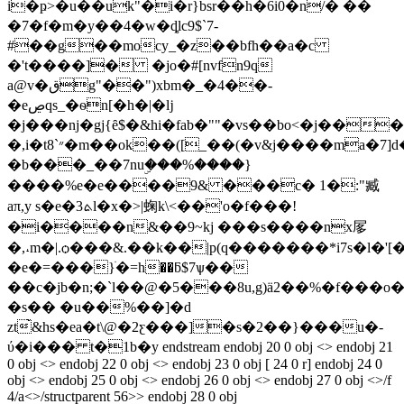
i�ҏ>�u��uk"�i�r}bsr��h�6i0�n/� ��
�7�f�m�y��4�w�ȡlc9$`7-
#��g��mocy_�z��bfh��a�c
�'t����]� �jo�#[nvfn9q
a@v�قg"��")xbm�_�4��-
�eڝqs_�ѳn[�h�|�ǉ
�j���nj�gj{ȇ$�&hi�fab�""�vs��bo<�j��
�,i�t״`8�m��ok��([_��(�v&j����ma�7]d��xؙ�e��o�4�a.~y/
�b���_��7nuۣ���%����}
����%e�e����9& ���c� 1�:"臧
aπ,y s�e�3ܬl�x�>|䗇k\<��'o�f���!
�i����n&��9~kj ���s����nx㞔
�,˔m�|.ѻ���&.��k��|p(q�������*i7s�l�'[�
�e�=���}ׁ�=h��ƃ$7ѱ��
��c�jb�n;�`l��@�5���8u,g)ӓ2��%�f���
�s�� �u��%��]�d
zt̀&hs�ea�t\@�2ƹ���]�s�2��}���
u�-
ύ�i��� t�1b�y endstream endobj 20 0 obj <> endobj 21
0 obj <> endobj 22 0 obj <> endobj 23 0 obj [ 24 0 r] endobj 24 0
obj <> endobj 25 0 obj <> endobj 26 0 obj <> endobj 27 0 obj <>/f
4/a<>/structparent 56>> endobj 28 0 obj