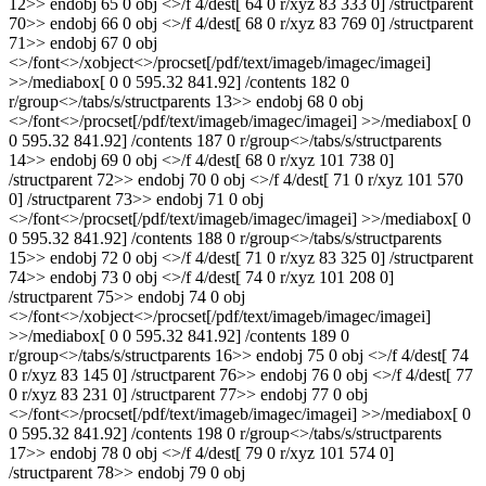
12>> endobj 65 0 obj <>/f 4/dest[ 64 0 r/xyz 83 333 0] /structparent
70>> endobj 66 0 obj <>/f 4/dest[ 68 0 r/xyz 83 769 0] /structparent
71>> endobj 67 0 obj
<>/font<>/xobject<>/procset[/pdf/text/imageb/imagec/imagei]
>>/mediabox[ 0 0 595.32 841.92] /contents 182 0
r/group<>/tabs/s/structparents 13>> endobj 68 0 obj
<>/font<>/procset[/pdf/text/imageb/imagec/imagei] >>/mediabox[ 0
0 595.32 841.92] /contents 187 0 r/group<>/tabs/s/structparents
14>> endobj 69 0 obj <>/f 4/dest[ 68 0 r/xyz 101 738 0]
/structparent 72>> endobj 70 0 obj <>/f 4/dest[ 71 0 r/xyz 101 570
0] /structparent 73>> endobj 71 0 obj
<>/font<>/procset[/pdf/text/imageb/imagec/imagei] >>/mediabox[ 0
0 595.32 841.92] /contents 188 0 r/group<>/tabs/s/structparents
15>> endobj 72 0 obj <>/f 4/dest[ 71 0 r/xyz 83 325 0] /structparent
74>> endobj 73 0 obj <>/f 4/dest[ 74 0 r/xyz 101 208 0]
/structparent 75>> endobj 74 0 obj
<>/font<>/xobject<>/procset[/pdf/text/imageb/imagec/imagei]
>>/mediabox[ 0 0 595.32 841.92] /contents 189 0
r/group<>/tabs/s/structparents 16>> endobj 75 0 obj <>/f 4/dest[ 74
0 r/xyz 83 145 0] /structparent 76>> endobj 76 0 obj <>/f 4/dest[ 77
0 r/xyz 83 231 0] /structparent 77>> endobj 77 0 obj
<>/font<>/procset[/pdf/text/imageb/imagec/imagei] >>/mediabox[ 0
0 595.32 841.92] /contents 198 0 r/group<>/tabs/s/structparents
17>> endobj 78 0 obj <>/f 4/dest[ 79 0 r/xyz 101 574 0]
/structparent 78>> endobj 79 0 obj