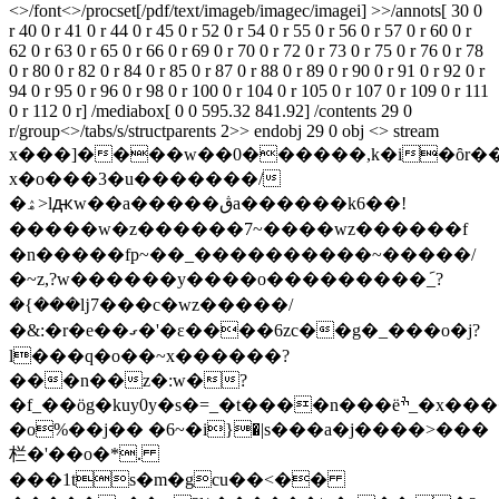
<>/font<>/procset[/pdf/text/imageb/imagec/imagei] >>/annots[ 30 0
r 40 0 r 41 0 r 44 0 r 45 0 r 52 0 r 54 0 r 55 0 r 56 0 r 57 0 r 60 0 r
62 0 r 63 0 r 65 0 r 66 0 r 69 0 r 70 0 r 72 0 r 73 0 r 75 0 r 76 0 r 78
0 r 80 0 r 82 0 r 84 0 r 85 0 r 87 0 r 88 0 r 89 0 r 90 0 r 91 0 r 92 0 r
94 0 r 95 0 r 96 0 r 98 0 r 100 0 r 104 0 r 105 0 r 107 0 r 109 0 r 111
0 r 112 0 r] /mediabox[ 0 0 595.32 841.92] /contents 29 0
r/group<>/tabs/s/structparents 2>> endobj 29 0 obj <> stream
x���]����w��0������,k�i�ȏr��p
x�o���3�u�������/
�ۿ>lԫw��a�����ڨa������k6��!
�����w�z������7~����wz������f
�n�����fp~��_����������~�����/
�~z,?w������y����o���������݇_?
�{���ǉ7���c�wz�����/
�&:�r�e��ގ�'�ɛ����6zc��g�_���o�j?
l���q�o��~x������?
���n��z�:w�?
�f_��ӧg�kuy0y�s�=_�t����n���ëׯ_�x������o����
�o%��j�� �6~�i}�|s���a�j����>���
栏�'��o�*.
���1ts�m�gcu��<��