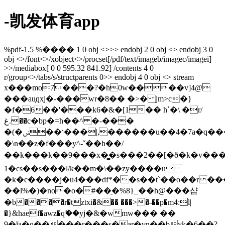
-凯发体育app
%pdf-1.5 %���� 1 0 obj <>>> endobj 2 0 obj <> endobj 3 0
obj <>/font<>/xobject<>/procset[/pdf/text/imageb/imagec/imagei]
>>/mediabox[ 0 0 595.32 841.92] /contents 4 0
r/group<>/tabs/s/structparents 0>> endobj 4 0 obj <> stream
x���mo7���?�h0w����v]4@
���au֪qxj�-���wr�8�� �>� jm>c�}
�f�6��'���k6�&�[1�� hʹ�\ �r/
غ.��c�bp�=h��^ �-���
�(�ו��ݾ���|,������u��4�7a�q����_�c9]}
�\n��z�f���y^-ˇ��h��/
��k���k��9� ��x�̳�s���2��[�ð�k�v���
1�cs��s���l/k��m�\��zy����u
�k�c����j�u4���df*��s��t`��o��r��
��l%�)�no�o�#��̠�%8}_��h@���샵
�b����r�tztxi�&�� ���>�˵��p�m4:l|
�}&haef�awz�qޭ��yj�&�wmw��� ��
9�ĭa�q�����r���s�ar�vn��byk�6��?