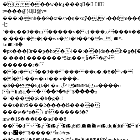
�{ ���w�lcۋ���q� iً?
r=���@}|춽v=
���:�ynh��9�xt�sp�ņ�xoӳ�,d\��fm��
七
`��q��0��m�����v�c{���,o���#��
�,���\.��[��wx�i�9��״�w_̕, ��*-
kn��>�ު�
�px���[8r��p�ho�4��:��[de��̬h�g�[�
� ���!,�������*5kn��=jĥ��@-
������r�
��r�u��9�������o�.�8�̊v�
��c��w�o i��m���-
�$���lџ[k�h�mjڱ^t��h�%trޔ����o
h�u$գ����?�%$����o
�"����;&�h�g�-!
��z�i0v$���2����l$����
���w�*e�} nל�����f�?
mw�1$���8��nϛ[��8
���d<�q���q���q6�9t�����̉�w��cdq�(̉dt����9�ԏ�
�q s׼�$����m@rܡ/
�fe�a{�c���t4�ewt�ȣs"q o��5��?��1 endstream