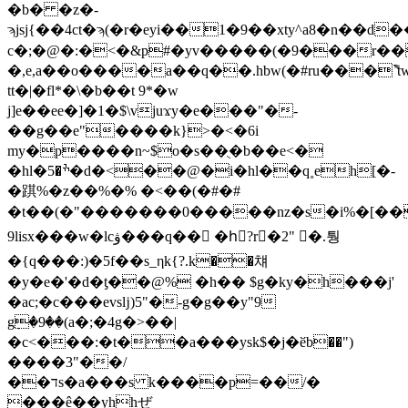
�b� �z�-
ϡjsj{��4ct�ϡ(�r�eyi��1�9��xty^a8�n��d�����٩'�,"
c�;�@�:�<�&p#�yv�����(�9���r��a
�,e,a��o����a��q��.hbw(�#ru���`͌t
tt�|�fl*�\�b��t 9*�w
j]e��ee�]�1�$\vjuϫy�e���"�-
��g��e"����k}>�<�6i
my�p����n~$o�s��ֻ�b��e<�
�hl�ׯ�5�d�<��@�i�hl��q˳eh[�-
�踑%�z��%�% �<��(�#�#
�t��(�"�������0�����nz�s�i%�[��
9lisx���w�lcۋ���q�� �hً?r�2" �.퉝
� {q���:)�5f��s_ηk{?.k��챼
�y�e�'�d�ƫ��@% �h�� $g�ky�h���j'
�ac;�c���evsǉ)5"�-g�g��y"9
gٜ�9��(a�;�4g�>��|
�c<���:�t��a���ysk$�j�ӗb��")
����3"��/
��דs�a���s k����p=��/�
���ê��уhhぜ