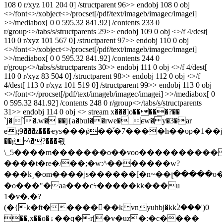
108 0 r/xyz 101 204 0] /structparent 96>> endobj 108 0 obj
<>/font<>/xobject<>/procset[/pdf/text/imageb/imagec/imagei]
>>/mediabox[ 0 0 595.32 841.92] /contents 233 0
r/group<>/tabs/s/structparents 29>> endobj 109 0 obj <>/f 4/dest[
110 0 r/xyz 101 567 0] /structparent 97>> endobj 110 0 obj
<>/font<>/xobject<>/procset[/pdf/text/imageb/imagec/imagei]
>>/mediabox[ 0 0 595.32 841.92] /contents 244 0
r/group<>/tabs/s/structparents 30>> endobj 111 0 obj <>/f 4/dest[
110 0 r/xyz 83 504 0] /structparent 98>> endobj 112 0 obj <>/f
4/dest[ 113 0 r/xyz 101 519 0] /structparent 99>> endobj 113 0 obj
<>/font<>/procset[/pdf/text/imageb/imagec/imagei] >>/mediabox[ 0
0 595.32 841.92] /contents 248 0 r/group<>/tabs/s/structparents
31>> endobj 114 0 obj <> stream x���]o�����?��
`j�|`�.w� ��j{a�bul��rwe�_ɕw� y�3�ar
eg9���z���ҽys���ǿ��ͮ�7����h��υp�1��j6^sd�����߿o��n
��ǵ~\�?���뫿
\_5����m�������o��voo����������