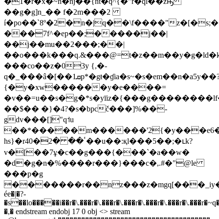
�1�r�x�~h�ǌ��{ńt�q^{�"r�ql��zԣ
��g�g]n_�� f�2m���2
í�po��`8º�2�n�|q��\f����"z�[�s;�
���7f^�ep��;�����j��|
��j��mu��2���;��|
��o���k���q.&���@=t�z��m��y�g�ld�k
���co��z�03y {,�-
q�_���â�[��1ܩp*�gŧ�ɠia�s~�s�em��n�a5y��?
{�y�xw������y�e����=
�v��=u��s�g�*s�yīiz�{���g��������lf
��$�� �}�4?�s�bpcč���]%��-
gdv���[]"q˦u
��*�����m������'2{�y���e6�
hs}�r4ٴ�� �2�0��u��:қl���5��;�ւk?
v�[��7ұ�c��g���{���`�a��w�
�d�g�n�%����r���}���c�,.#�"@le
���p�g
�������r��nz���z�mgq[���_iy��%�
ée�|�?-
�s��lo�����i��r�\.���r�\.���r�\.���r�\.���r�\.���r�\.���r�~
�,� endstream endobj 17 0 obj <> stream