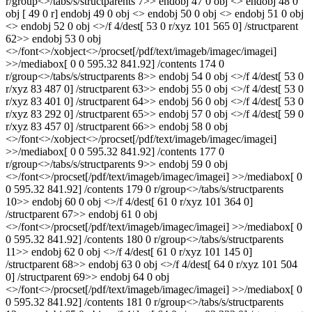
r/group<>/tabs/s/structparents 7>> endobj 47 0 obj <> endobj 48 0
obj [ 49 0 r] endobj 49 0 obj <> endobj 50 0 obj <> endobj 51 0 obj
<> endobj 52 0 obj <>/f 4/dest[ 53 0 r/xyz 101 565 0] /structparent
62>> endobj 53 0 obj
<>/font<>/xobject<>/procset[/pdf/text/imageb/imagec/imagei]
>>/mediabox[ 0 0 595.32 841.92] /contents 174 0
r/group<>/tabs/s/structparents 8>> endobj 54 0 obj <>/f 4/dest[ 53 0
r/xyz 83 487 0] /structparent 63>> endobj 55 0 obj <>/f 4/dest[ 53 0
r/xyz 83 401 0] /structparent 64>> endobj 56 0 obj <>/f 4/dest[ 53 0
r/xyz 83 292 0] /structparent 65>> endobj 57 0 obj <>/f 4/dest[ 59 0
r/xyz 83 457 0] /structparent 66>> endobj 58 0 obj
<>/font<>/xobject<>/procset[/pdf/text/imageb/imagec/imagei]
>>/mediabox[ 0 0 595.32 841.92] /contents 177 0
r/group<>/tabs/s/structparents 9>> endobj 59 0 obj
<>/font<>/procset[/pdf/text/imageb/imagec/imagei] >>/mediabox[ 0
0 595.32 841.92] /contents 179 0 r/group<>/tabs/s/structparents
10>> endobj 60 0 obj <>/f 4/dest[ 61 0 r/xyz 101 364 0]
/structparent 67>> endobj 61 0 obj
<>/font<>/procset[/pdf/text/imageb/imagec/imagei] >>/mediabox[ 0
0 595.32 841.92] /contents 180 0 r/group<>/tabs/s/structparents
11>> endobj 62 0 obj <>/f 4/dest[ 61 0 r/xyz 101 145 0]
/structparent 68>> endobj 63 0 obj <>/f 4/dest[ 64 0 r/xyz 101 504
0] /structparent 69>> endobj 64 0 obj
<>/font<>/procset[/pdf/text/imageb/imagec/imagei] >>/mediabox[ 0
0 595.32 841.92] /contents 181 0 r/group<>/tabs/s/structparents