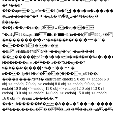
���k?
�l��apw�{ݻ\cfw��ٞ(m�?k��n�m�z��v��4�hr�hba�'�t������b�����i.v��q���h��l��$�%m��jk��ev��aܚ��j�
툒zn��b�#�*��q,b� ͭ հ�8س�f�d�ӈ�
ǽ�r��-
�t�[ۿ��,^�(.o�μʧ$�w�)�ep�i�
*�ڤg��&szpa;f����sr�<���~�f)n��h)����p7� j�0����u��|
�u�������r�-�n�l��b�6��]�= �%�
�u���f]z1�t�e.�箼
�lfn !9�s��n�4*t��҂�>��@�^e(}�ue���!
�������d7=�b�b�nu�u�d�nf�%z�v���
i�ö�t���m e :��� x��"$,t�uy��?
v�.h��4o�j���%���'=�
u���-]p�{l�eё���(�]��w_α91��/
�e��u ���?d!� endstream endobj 5 0 obj <> endobj 6 0
obj <> endobj 7 0 obj <> endobj 8 0 obj <> endobj 9 0 obj <>
endobj 10 0 obj <> endobj 11 0 obj <> endobj 12 0 obj [ 13 0 r]
endobj 13 0 obj <> endobj 14 0 obj <> endobj 15 0 obj <> endobj
16 0 obj <> stream x���b�:
�c�h�����b6��&��w�3l��m�e����r�\.���r�\.��
�h��:���n����m����z�~uh;�