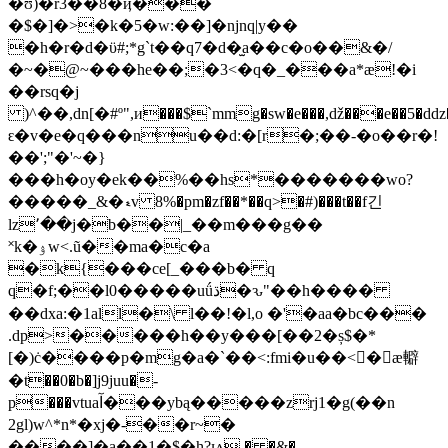
7�d�̫a��c�o��&�/
�~�@~���he��;�3<�q�_���a*æ!�i
��rsq�j
)^��,dn[�#º",и���$`mmg�sw�e���,ǆ���e��5�
ԑ�v�e�q���nu��d:�[r�;��-�o��r�!
��';"�'~�}
���h�oy�ek��%��hs*�������wo?
�����_&�ޑv 8%�pm�zf��*��q>�#)���t��f긴
lz՚��j�b��|_��m���g��
˟k�ۉw<.ũ��ma�c�a
�k{���ce[_���b� q
q�f;��l0�����uǘڌ�ԅ"��h����
��dxa:�1all�\ l��!�l,o �'�aa�bc���
.dp>�����h��y���[��2�ș$�*
[�)ċ����p�mg�a�`��<:fmi�u��<�ْæ䡶
�t��0�b�]j9juu�-
p���vtuaآ���ybą�����zrj1�g(��n
2gl)w^*n*�xj�-��r~�
����]�a��1�$�h?ѩ.� �&�-