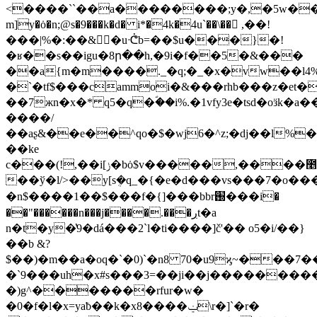
<����``��a��������;y�,�5w�
m]y�ȯ�n;@s�9���k�d� i*�4k�4u`��\�� ,��!
���|%�:��&�uᕨb=��$u���}�!
�ʁ��s��igu�8ր��h,�9i�f��5�&���
��a{m�m����._�q;�_�x�vw��l4
�`�tf$���cammoi�&���rhb���z�et�
��7жn�x�* q5�q�ؐ��i%.�1vfy3e�tsd�oӟk
����/
��aʂ&��e��^qo�$�wj6�^z;�dj��l%
��ke
c���(!,��i[ݫ�bȯ$v�����,�
��ў�l/>��y[sܴ�q_�{�e�d���vs���7�o�
�n$����1��$���f�{]���bbr֐���i�
��"������n���j����.���ڔt�a
n�t�y�̔9�dá���2`l�ti����]č'�� o5�i/��}
��b &?
$��)�m��a�oq�`�0)`�n8 70�u9ϗ~���7
�`9���uh�x#s���3=��ji��j��������
�)g^�������rfur�w�
�0�f�l�x=yaƀ��k�x8����ݔ\r�]`�r�