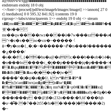
a@buuvwwxggh���������������������������������������
endstream endobj 18 0 obj
<>/font<>/procset[/pdf/text/imageb/imagec/imagei] >>/annots[ 27 0
r] /mediabox[ 0 0 595.32 841.92] /contents 19 0
r/group<>/tabs/s/structparents 1>> endobj 19 0 obj <> stream
x��[mo���n����l��̾�q��i�z�]�cp\��m�4���ߙ��s"�v��h�2e>����3�����������m_��˪��
꿧'�r��
me��qw����rwz����ӓ�7w���zz���ə
/'×�z�x��no�vzr�~�����㇛
۵<�y�on�{_�;�~������>ߝ�ts���f���������?
�ݼ����/
�s�;�t_{��bu�a@�utx;���b��ob�}4�gct����ݢz�\]���du��м���z��)m����.g�
�n���lss����c_�j��p�����jq�p����<
��.�kpq���t�{��\ɗ�)������t�am�a����o�
��s�dh{���c�aω�j��q��jw�
����"�j�qi�a�̳�l؉ krv*�b�-�9*/�
�e�n3x\ant��!nrx|an�gt�]n�ba^�j��|
�u�����(3��� �y2�rƞ mn%��>p0#�3�r/����xs[|
����i��|'��]p��l5�^y�)��3�o����ҝa0y�ffg
���t���y ��@)$�c232o���:�9,fd`���fqb
�a~�͌�.�7��2t55�fu��/���]����i�2)
�~