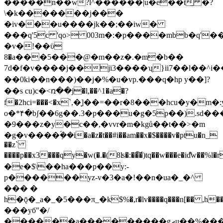
�����n��w?l^������|u�e��t̱ �?
\�k�������j���
�iv���u����jk��;��iw�
���q'5c 'qo> 003m�:�p����mbb�q'
�v�!��ϋ
8�a���5���@�m��z�.�m�b��
7d�f�v����j��ji3����ʯ}ii7��l��^i�
��0ki��n���)��j�%�u�vp.���q�hp y��]?
��s cu)c�<ռ��j�l,��^1�a�?
f�2hci=���<�x`,�ͅ]��=��r�8���hcu�y�
o�*۴�bʃ��6g��.3�p���u�g�5p��).sd
�9���z�y�c��,�vvr�m�kgů��t��>�m
�g�v����ܼؐ��i�a�z�t��#i��am��x�$����v�ptu�n_
��z`
����p��x3���qy�w(�.�(8ʪ�:��͠�)tq��w���e�id͌w��%l�r�:
�e�$\��ha���p��y:-
p������yz-v�3�a�!��n�ua�_�^
��� �
h�ǭ�_a�_�5���π_�k$%�,r�lv����q���n[�� ,h��dб
���yб"�/
������a���������gދu��%���,��\di����v�:��ʲ����-