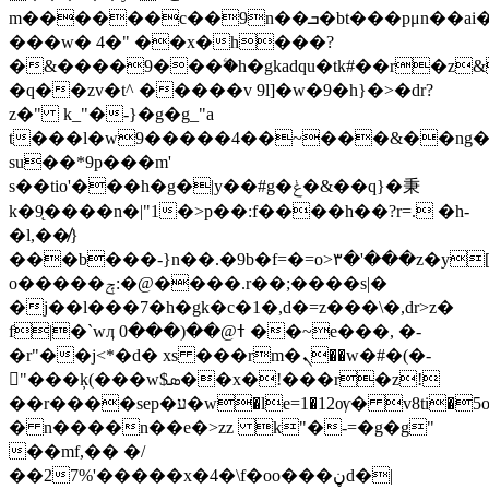
m������c��9n��ܒ�bt���pμn��ai�������_���-
���w� 4�" ��x�h���?
�&����9���ۧ�h�gkadqu�tk#��r�z
�q��zv�t^ �����v 9l]�w�9�h}�>�dr?
z�" k_"�-}�g�g_"a
t���l�w9�����4��~���&��ng�
su��*9p���m'
s��tio'���h�g�|y��#g�ݟ�&��q}�秉
k�9̨����n�|"1�>p��:f����h��?r=. �h-
�l,��̸}
���b���-}n��.�9b�f=�=o>٣�'���z�y[��4=y�^
o�����ݼ:�@����.r��;����s|�
�j��l���7�h�gk�c�1�,d�=z���\�,dr>z�
f|�`wӆ ߙ@��(���0 ��~e���, �-
�r"��j<*�d� xs ���rm�ܢ��w�#�(�-
"���ķ(���w$ܣ��x�!���r�z!
��r����sep�ע�w�le=1�12ѹ� v8ti�5o^��������iw�ь�prxv�v��n�
� n����n��e�>zz k"�-=�g�g"
��mf,�� �/
��27%'�����x�4�\f�oo���ڼ
d�|