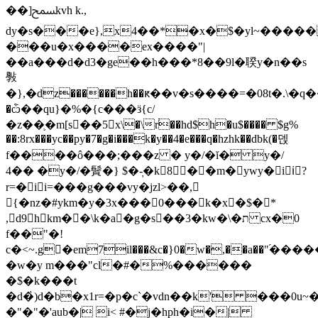
��]ﵟkvh k.,
dy�s���e},x4��*�x�$�yl~����
���u�x����ex����"|
��a���d�d3�ge��h���*8��9l�聧 y�n��s
斅
�},�dz������h��ԟ��v�s����=�08t�.\�q�
�ѽ��qu}�%�{c���ӟ{c/
�z��֛�m[s�ٔ�5x\�\r֔��hd$h�u$���� $g%
��:8rx���yc��py�7�g�i���k�y��4�e���q�hzhk��dbk(�덵
f����ô���;���z � y�/�ĭ� y�/
4�� �y�/�䰅�} $�-̦�k8��m�ywy�iiً?
r=�i i=���g���vy�jzl>��,
{�nz�#ykm�y�3x���0���k�x�$�*
,d9hkm��\k�a�g�s��3�kw�\�ת cx�0
f��"�!
c�<~.g�ٔem7il���&c�}0�w�,��a��"֝��
�w�y m���"cl�#�%������
�$�k���t
�d�҅)d�b�x1r=�p�c`�vdn��k' ���0u~
�"�"�'aub�| i< #�j�hph�i�|