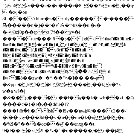
"@yu6zv���c��e���r�8=��*om���q�x
 �җ �oe
8l_���/xhhm�<�z[dy������:����
马�����n�]��r�v`י�ڪ^kz��u'�/�
�-8z[0p��(pz[7ϯ��yv�i
����me���!6�ڊ
�i[g� d%�uaĩ���9�he�
�ue��q����e�dw���}�_ e1��(� ㇒��t^�j��;�d/
������^d��j(,����y8r�"�����u�,
�h����k�i�h�?j=���h�ey���4vr�`a
��e�ŝ�wq'w<������[ y]���]��l��y�
���c��@%��xx�%�-��0�v 9�^v0�m��c
���&���y^� l$��%0���l$ǣյ��2s` 0.�|
�w7��ό��zw�_�*|��"ϡ�]�� ��-p!
�&ppa�k!��h$w�����kv�*z
w�a w[�|
�&��g����c��l�ҕ��k�`wb��zi=�#g
����c�{�r�,��ddu�l'?
���հ&�h�f-ish�l$y��)gʉj@r���c2
��/
�/�� y\y���$d��s �n�]�mi�k�ng�!�q-
�%$�"��s�oc��@��enxg��t
9�l��r�zr2li�*z�` �q�����ⱦ� c��j4